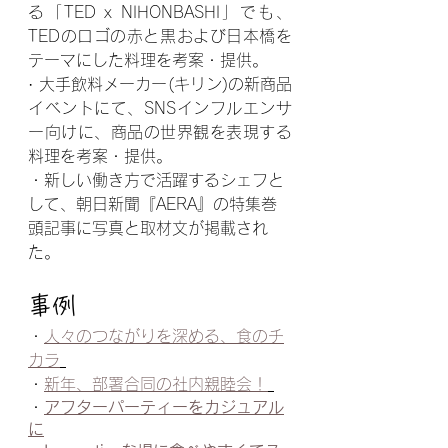
る「TED x NIHONBASHI」でも、
TEDのロゴの赤と黒および日本橋を
テーマにした料理を考案・提供。 
· 大手飲料メーカー(キリン)の新商品
イベントにて、SNSインフルエンサ
ー向けに、商品の世界観を表現する
料理を考案・提供。  
・新しい働き方で活躍するシェフと
して、朝日新聞『AERA』の特集巻
頭記事に写真と取材文が掲載され
た。
事例
・
人々のつながりを深める、食のチ
カラ
・
新年、部署合同の社内親睦会！
・
アフターパーティーをカジュアル
に