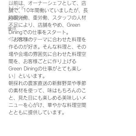
以前は、オーナーシェフとして、店
トレンド
舗で、10年間働いていましたが、長
時間労働、重労働、スタッフの人材
お知らせ
不足により、店舗をやめ、Green 
優待
Diningでの仕事をスタート。
インタビュー
「お客様のテーマに合わせた料理を
作るのが好き。そんな料理と、その
場や会場の雰囲気に合わせた料理空
間を、お客様ごとに作り上げる
Green Diningの仕事がとても楽し
い」といいます。
朝採れの農家直送の新鮮野菜や季節
の素材を使って、味はもちろんのこ
と、見た目にも楽しめる美味しいメ
ニューを心がけ、華やかな料理空間
とともに提供しています。