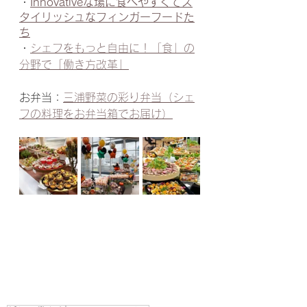
・
Innovativeな場に食べやすくてス
タイリッシュなフィンガーフードた
ち
・
シェフをもっと自由に！「食」の
分野で「働き方改革」
お弁当：
三浦野菜の彩り弁当（シェ
フの料理をお弁当箱でお届け）