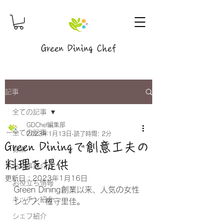
Green Dining Chef
記事
全ての記事
GDChef編集部
全ての記事
2023年1月13日
読了時間: 2分
Green Diningで創意工夫の
募集
料理を提供
お仕事紹介
更新日：
2023年1月16日
お役立ち情報
Green Dining創業以来、人気の女性
キッチン紹介
シェフ、権守里佳。
シェフ紹介