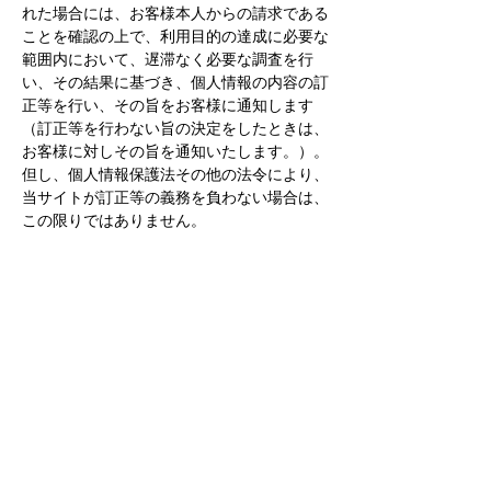
れた場合には、お客様本人からの請求である
ことを確認の上で、利用目的の達成に必要な
範囲内において、遅滞なく必要な調査を行
い、その結果に基づき、個人情報の内容の訂
正等を行い、その旨をお客様に通知します
（訂正等を行わない旨の決定をしたときは、
お客様に対しその旨を通知いたします。）。
但し、個人情報保護法その他の法令により、
当サイトが訂正等の義務を負わない場合は、
この限りではありません。
10. 個人情報の利用停止等
当サイトは、お客様から、お客様の個人情
報が、あらかじめ公表された利用目的の範囲
を超えて取り扱われているという理由又は偽
りその他不正の手段により取得されたもので
あるという理由により、個人情報保護法の定
めに基づきその利用の停止又は消去（以下
「利用停止等」といいます。）を求められた
場合において、その請求に理由があることが
判明した場合には、お客様本人からの請求で