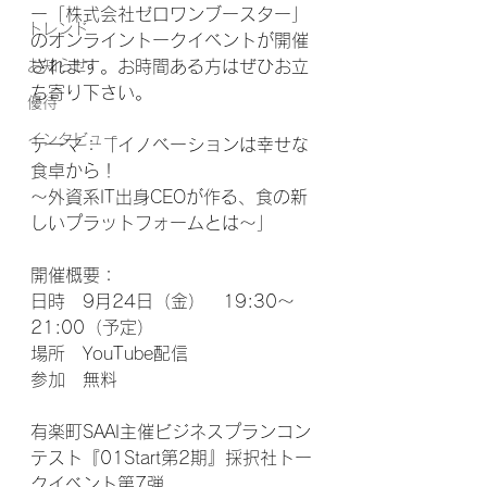
ー「株式会社ゼロワンブースター」
トレンド
のオンライントークイベントが開催
お知らせ
されます。お時間ある方はぜひお立
ち寄り下さい。
優待
インタビュー
テーマ：「イノベーションは幸せな
食卓から！
〜外資系IT出身CEOが作る、食の新
しいプラットフォームとは～」
開催概要：
日時　9月24日（金）　19:30～
21:00（予定）
場所　YouTube配信
参加　無料
有楽町SAAI主催ビジネスプランコン
テスト『01Start第2期』採択社トー
クイベント第7弾　