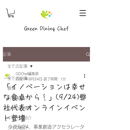
Green Dining Chef
記事
全ての記事
GDChef編集部
全ての記事
2021年9月24日
読了時間: 1分
「イノベーションは幸せ
募集
な食卓から！」(9/24)弊
お仕事紹介
社代表オンラインイベン
お役立ち情報
ト登壇
キッチン紹介
今夜9/24、事業創造アクセラレータ
シェフ紹介