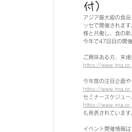
付）
アジア最大級の食品・飲
ッセで開催されます
様と共働し、食の新
今年で47回目の開
ご興味ある方、来場
https://www.jma.or.j
今年度の注目企画や
https://www.jma.or.
セミナースケジュー
https://www.jma.or
も発表されています
イベント開催情報は