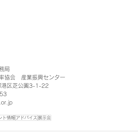
事務局
率協会　産業振興センター
都港区芝公園3-1-22
53
or.jp
ント情報
アドバイス
展示会