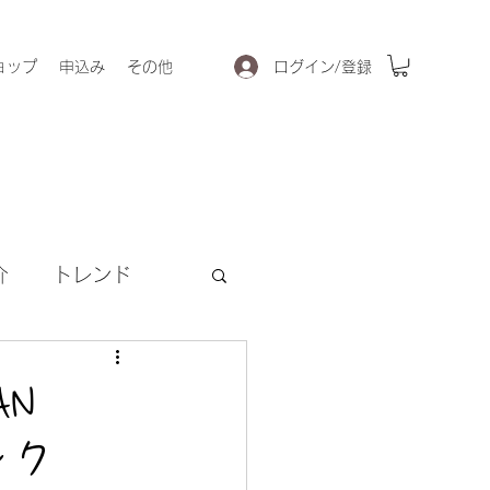
ログイン/登録
ョップ
申込み
その他
介
トレンド
AN
ンク