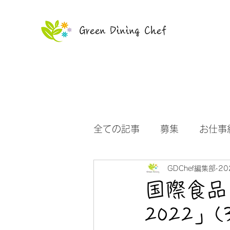
Green Dining Chef
全ての記事
募集
お仕事
GDChef編集部
20
お知らせ
優待
イン
国際食品・
2022」