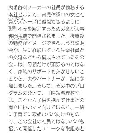
大手飲料メーカーの社員が勤務する
トレンド
本社ビルにて、育児休暇中の女性社
お知らせ
員がスムーズに復職できるように
優待
と、不安を解消するための会が人事
部門主催で開催されました。復職後
インタビュー
の勤務がイメージできるような説明
会や、先に経験している先輩社員と
の交流などから構成されているその
会には、母親だけが頑張るのではな
く、家族のサポートも欠かせないこ
とから、夫やパートナーが一緒に参
加しました。そして、その中のプロ
グラムのひとつ、「時短料理教室」
は、これから子供を抱えて仕事との
両立に挑むママ向けではなく、一緒
に子育てに取組むパパ向けのもの
で、この会社の社員ではないパパも
招いて開催したユニークな取組みと