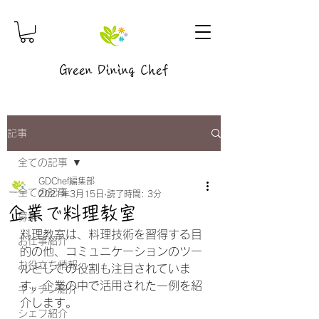
Green Dining Chef
記事
全ての記事
GDChef編集部
全ての記事
2021年3月15日
読了時間: 3分
企業で料理教室
募集
料理教室は、料理技術を習得する目
お仕事紹介
的の他、コミュニケーションのツー
お役立ち情報
ルとしての役割も注目されていま
す。企業の中で活用された一例を紹
キッチン紹介
介します。
シェフ紹介