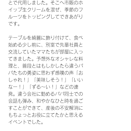
とで代用しました。そこへ市販のホ
イップ生クリームを混ぜ、季節のフ
ルーツをトッピングしてできあがり
です。
テーブルを綺麗に飾り付けて、食べ
始める少し前に、別室で先輩社員と
交流していたママたちが部屋に入っ
てきました。予想外なオシャレな料
理と、普段とはもしかしたら違うパ
パたちの勇姿に思わず感嘆の声「お
しゃれ！」「美味しそう！」「いい
なー！」「ずる〜い！」などの連
発。違う会社に勤めるパパ同士での
会話も弾み、和やかなひと時を過ご
すことができて、産後の不安解消に
もちょっとお役に立てたかと思える
イベントでした。