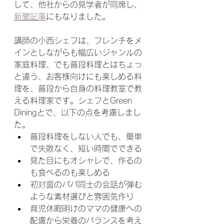
して、他社からの見学者が同席し、
新聞記事
にもなりました。
講師の小西シェフは、フレンチをメ
インとしながらも幅広いジャンルの
家庭料理、でも普段料理とはちょっ
と違う、お客様向けにも楽しめる料
理を、普段から自身の料理教室で教
える料理家です。シェフとGreen 
Diningとで、以下の点を考慮しまし
た。
普段料理をしない人でも、簡単
で失敗なく、短い時間でできる
見た目にもオシャレで、作るの
も食べるのも楽しめる
初対面のパパ同士の会話が弾む
ような素材選びと雰囲気作り
育児休暇明けのママの健康への
配慮から栄養のバランスを考え