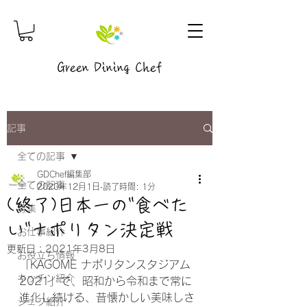
Green Dining Chef
記事
全ての記事
GDChef編集部
全ての記事
2020年12月1日
読了時間: 1分
(終了)日本一の"食べた
募集
い"ナポリタン決定戦
お仕事紹介
更新日：
2021年3月8日
お役立ち情報
「KAGOME ナポリタンスタジアム
キッチン紹介
2021」で、昭和から令和まで常に
進化し続ける、昔懐かしい美味しさ
シェフ紹介