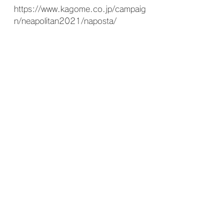
https://www.kagome.co.jp/campaig
n/neapolitan2021/naposta/