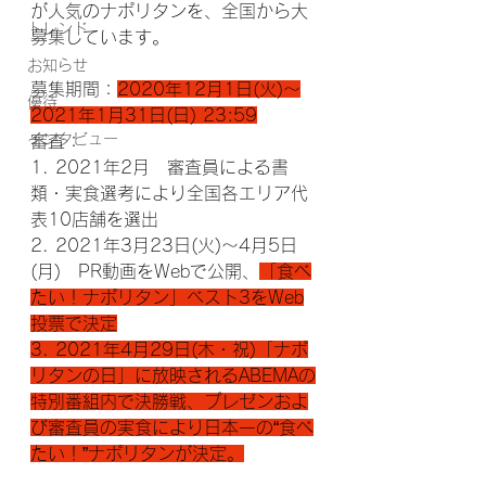
が人気のナポリタンを、全国から大
トレンド
募集しています。
お知らせ
募集期間：
2020年12月1日(火)～
優待
2021年1月31日(日) 23:59
インタビュー
審査：
1. 2021年2月　審査員による書
類・実食選考により全国各エリア代
表10店舗を選出
2. 2021年3月23日(火)〜4月5日
(月)　PR動画をWebで公開、
「食べ
たい！ナポリタン」ベスト3をWeb
投票で決定
3. 2021年4月29日(木・祝)「ナポ
リタンの日」に放映されるABEMAの
特別番組内で決勝戦、プレゼンおよ
び審査員の実食により日本一の“食べ
たい！”ナポリタンが決定。