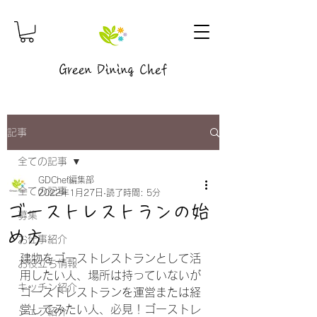
Green Dining Chef
記事
全ての記事
GDChef編集部
全ての記事
2022年1月27日
読了時間: 5分
ゴーストレストランの始
募集
め方
お仕事紹介
建物をゴーストレストランとして活
お役立ち情報
用したい人、場所は持っていないが
キッチン紹介
ゴーストレストランを運営または経
営してみたい人、必見！ゴーストレ
シェフ紹介