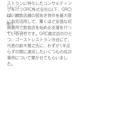
ストランに特化したコンサルティン
トレンド
グを行うGRC株式会社(以下、GRC)
お知らせ
は、飲食店舗の居抜き物件を最大限
に有効活用して、驚くほど安価な初
優待
期費用で飲食店を始める支援を行っ
インタビュー
ている会社です。GRC直定店のひと
つ、ゴーストレストラン渋谷にて、
代表の鈴木雅之氏に、わずか1年足
らずの間に達成したいくつもの成功
事例について聞かせてもらいまし
た。