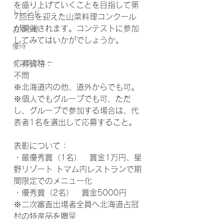
を盛り上げていくことを目指して第
トレンド
7回目を迎えた山菜料理コンクール
が開催されます。コンテストに参加
お知らせ
してみてはいかがでしょうか。
優待
インタビュー
応募資格：
不問
※北海道内の他、道外からでも可。
※個人でもグループでも可、ただ
し、グループで参加する場合は、代
表者1名を選出して応募すること。
表彰について：
・最優秀賞（1名）　賞金1万円、星
野リゾート トマム内レストランで期
間限定でのメニュー化
・優秀賞（2名）　賞金5000円
※二次審査出場者全員へ北海道占冠
村の特産品を贈呈