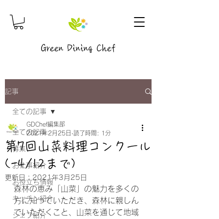
Green Dining Chef
記事
全ての記事
GDChef編集部
全ての記事
2021年2月25日
読了時間: 1分
第7回山菜料理コンクール
募集
(-4/12まで)
お仕事紹介
更新日：
2021年3月25日
お役立ち情報
森林の恵み「山菜」の魅力を多くの
キッチン紹介
方に知っていただき、森林に親しん
でいただくこと、山菜を通じて地域
シェフ紹介