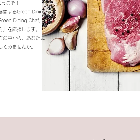
」へようこそ！
展開する
Green Dining
 Dining Chef」
方」を応援します。
方の中から、あなたに
してみませんか。