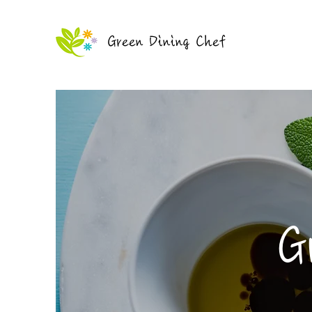
Green Dining Chef
G