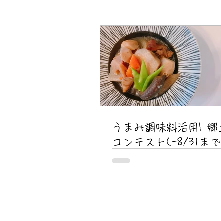
うまみ調味料活用! 郷
コンテスト(-8/31まで