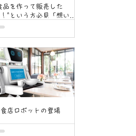
食品を作って販売した
！"という方必見「想いを
カタチにする食品づくりの始
め方」オンラインセミナー
6/2）
飲食店ロボットの登場