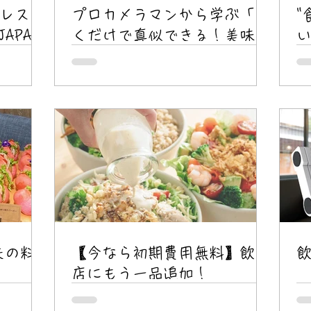
レスト
プロカメラマンから学ぶ「聞
"
APAN
くだけで真似できる！美味し
い
さを伝えるフード写真の撮り
方～座学編～」オンライン無
料セミナー(6/6)
（
工夫の料
【今なら初期費用無料】飲食
店にもう一品追加！