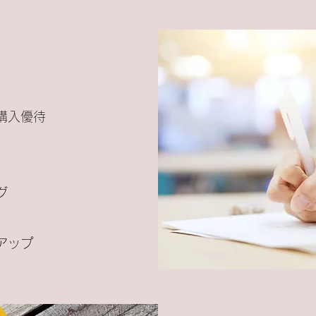
購入優待
グ
アップ