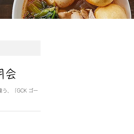
明会
う、「GCK ゴー