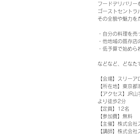
フードデリバリー
ゴーストセントラ
その全貌や魅力を
・自分の料理を売
・他地域の既存店
・低予算で始めら
などなど、どなた
【会場】スリーア
【所在地】東京都港区
【アクセス】JR山
より徒歩2分
【定員】12名
【参加費】無料
【主催】株式会社
【講師】株式会社ス