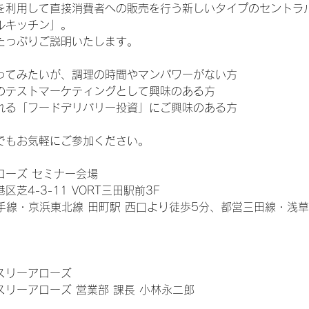
を利用して直接消費者への販売を行う新しいタイプのセントラル
ルキッチン」。
たっぷりご説明いたします。
ってみたいが、調理の時間やマンパワーがない方
のテストマーケティングとして興味のある方
れる「フードデリバリー投資」にご興味のある方
でもお気軽にご参加ください。
ローズ セミナー会場
芝4-3-11 VORT三田駅前3F
手線・京浜東北線 田町駅 西口より徒歩5分、都営三田線・浅草線
スリーアローズ
リーアローズ 営業部 課長 小林永二郎