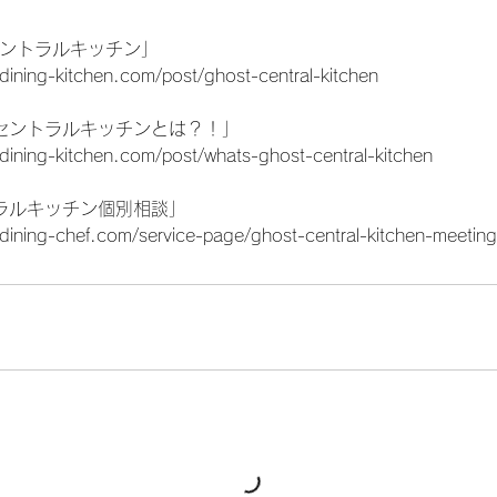
セントラルキッチン」
dining-kitchen.com/post/ghost-central-kitchen
セントラルキッチンとは？！」
dining-kitchen.com/post/whats-ghost-central-kitchen
ラルキッチン個別相談」
dining-chef.com/service-page/ghost-central-kitchen-meetin